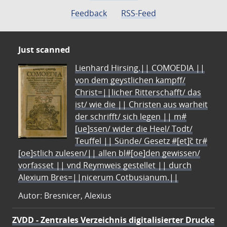
Feedback
RSS-Feed
Just scanned
Lienhard Hirsing.|| COMOEDIA ||
von dem geystlichen kampff/
Christ=||licher Ritterschafft/ das
ist/ wie die || Christen aus warheit
der schrifft/ sich legen || m#
[ue]ssen/ wider die Heel/ Todt/
Teuffel || Sünde/ Gesetz #[et]c̃ tr#
[oe]stlich zulesen/|| allen bl#[oe]den gewissen/
vorfasset || vnd Reymweis gestellet || durch
Alexium Bres=||nicerum Cotbusianum.||
Autor: Bresnicer, Alexius
ZVDD - Zentrales Verzeichnis digitalisierter Drucke