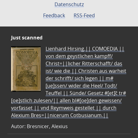
Datenschutz
Feedback
RSS-Feed
Just scanned
Lienhard Hirsing.|| COMOEDIA ||
von dem geystlichen kampff/
Christ=||licher Ritterschafft/ das
ist/ wie die || Christen aus warheit
der schrifft/ sich legen || m#
[ue]ssen/ wider die Heel/ Todt/
Teuffel || Sünde/ Gesetz #[et]c̃ tr#
[oe]stlich zulesen/|| allen bl#[oe]den gewissen/
vorfasset || vnd Reymweis gestellet || durch
Alexium Bres=||nicerum Cotbusianum.||
Autor: Bresnicer, Alexius