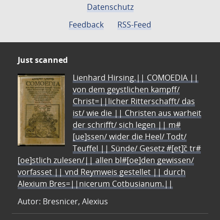
Datenschutz
Feedback
RSS-Feed
Just scanned
Lienhard Hirsing.|| COMOEDIA ||
von dem geystlichen kampff/
Christ=||licher Ritterschafft/ das
ist/ wie die || Christen aus warheit
der schrifft/ sich legen || m#
[ue]ssen/ wider die Heel/ Todt/
Teuffel || Sünde/ Gesetz #[et]c̃ tr#
[oe]stlich zulesen/|| allen bl#[oe]den gewissen/
vorfasset || vnd Reymweis gestellet || durch
Alexium Bres=||nicerum Cotbusianum.||
Autor: Bresnicer, Alexius