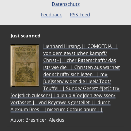
Datenschutz
Feedback
RSS-Feed
Just scanned
Lienhard Hirsing.|| COMOEDIA ||
von dem geystlichen kampff/
Christ=||licher Ritterschafft/ das
ist/ wie die || Christen aus warheit
der schrifft/ sich legen || m#
[ue]ssen/ wider die Heel/ Todt/
Teuffel || Sünde/ Gesetz #[et]c̃ tr#
[oe]stlich zulesen/|| allen bl#[oe]den gewissen/
vorfasset || vnd Reymweis gestellet || durch
Alexium Bres=||nicerum Cotbusianum.||
Autor: Bresnicer, Alexius