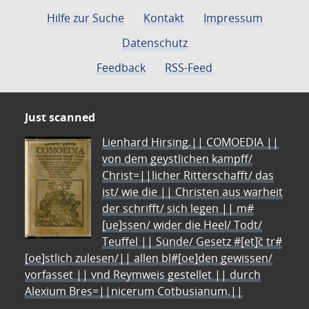
Hilfe zur Suche
Kontakt
Impressum
Datenschutz
Feedback
RSS-Feed
Just scanned
Lienhard Hirsing.|| COMOEDIA ||
von dem geystlichen kampff/
Christ=||licher Ritterschafft/ das
ist/ wie die || Christen aus warheit
der schrifft/ sich legen || m#
[ue]ssen/ wider die Heel/ Todt/
Teuffel || Sünde/ Gesetz #[et]c̃ tr#
[oe]stlich zulesen/|| allen bl#[oe]den gewissen/
vorfasset || vnd Reymweis gestellet || durch
Alexium Bres=||nicerum Cotbusianum.||