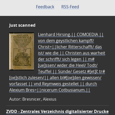
Feedback
RSS-Feed
Just scanned
Lienhard Hirsing.|| COMOEDIA ||
von dem geystlichen kampff/
Christ=||licher Ritterschafft/ das
ist/ wie die || Christen aus warheit
der schrifft/ sich legen || m#
[ue]ssen/ wider die Heel/ Todt/
Teuffel || Sünde/ Gesetz #[et]c̃ tr#
[oe]stlich zulesen/|| allen bl#[oe]den gewissen/
vorfasset || vnd Reymweis gestellet || durch
Alexium Bres=||nicerum Cotbusianum.||
Autor: Bresnicer, Alexius
ZVDD - Zentrales Verzeichnis digitalisierter Drucke