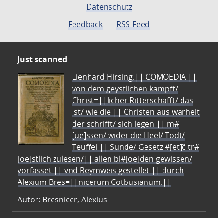
Datenschutz
Feedback
RSS-Feed
Just scanned
Lienhard Hirsing.|| COMOEDIA ||
von dem geystlichen kampff/
Christ=||licher Ritterschafft/ das
ist/ wie die || Christen aus warheit
der schrifft/ sich legen || m#
[ue]ssen/ wider die Heel/ Todt/
Teuffel || Sünde/ Gesetz #[et]c̃ tr#
[oe]stlich zulesen/|| allen bl#[oe]den gewissen/
vorfasset || vnd Reymweis gestellet || durch
Alexium Bres=||nicerum Cotbusianum.||
Autor: Bresnicer, Alexius