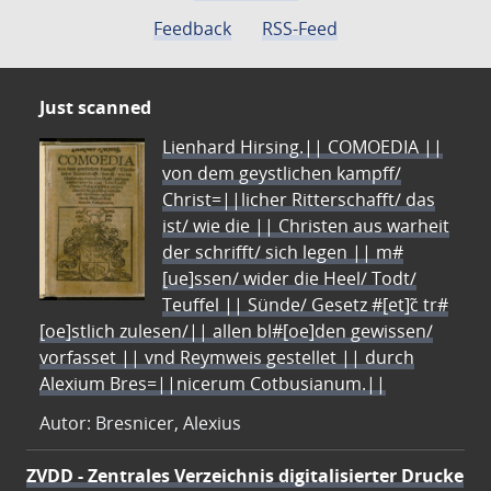
Feedback
RSS-Feed
Just scanned
Lienhard Hirsing.|| COMOEDIA ||
von dem geystlichen kampff/
Christ=||licher Ritterschafft/ das
ist/ wie die || Christen aus warheit
der schrifft/ sich legen || m#
[ue]ssen/ wider die Heel/ Todt/
Teuffel || Sünde/ Gesetz #[et]c̃ tr#
[oe]stlich zulesen/|| allen bl#[oe]den gewissen/
vorfasset || vnd Reymweis gestellet || durch
Alexium Bres=||nicerum Cotbusianum.||
Autor: Bresnicer, Alexius
ZVDD - Zentrales Verzeichnis digitalisierter Drucke