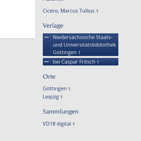
Cicero, Marcus Tullius
1
Verlage
remove
Niedersächsische Staats-
und Universitätsbibliothek
Göttingen
1
remove
bei Caspar Fritsch
1
Orte
Göttingen
1
Leipzig
1
Sammlungen
VD18 digital
1