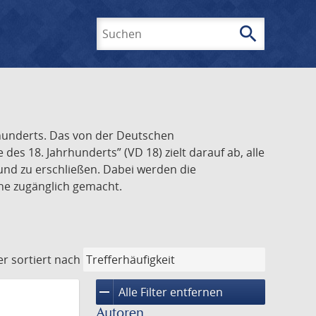
search
Suchen
rhunderts. Das von der Deutschen
s 18. Jahrhunderts” (VD 18) zielt darauf ab, alle
und zu erschließen. Dabei werden die
ine zugänglich gemacht.
er
sortiert nach
remove
Alle Filter entfernen
Autoren