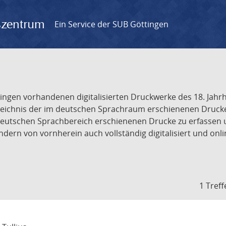
gszentrum
Ein Service der SUB Göttingen
tingen vorhandenen digitalisierten Druckwerke des 18. Jah
ichnis der im deutschen Sprachraum erschienenen Drucke de
deutschen Sprachbereich erschienenen Drucke zu erfassen 
dern von vornherein auch vollständig digitalisiert und onl
1 Treff