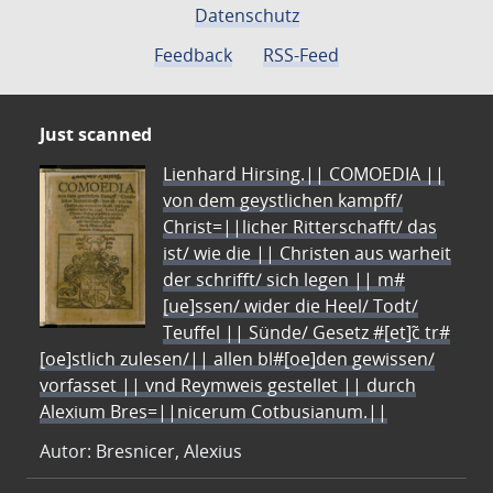
Datenschutz
Feedback
RSS-Feed
Just scanned
Lienhard Hirsing.|| COMOEDIA ||
von dem geystlichen kampff/
Christ=||licher Ritterschafft/ das
ist/ wie die || Christen aus warheit
der schrifft/ sich legen || m#
[ue]ssen/ wider die Heel/ Todt/
Teuffel || Sünde/ Gesetz #[et]c̃ tr#
[oe]stlich zulesen/|| allen bl#[oe]den gewissen/
vorfasset || vnd Reymweis gestellet || durch
Alexium Bres=||nicerum Cotbusianum.||
Autor: Bresnicer, Alexius