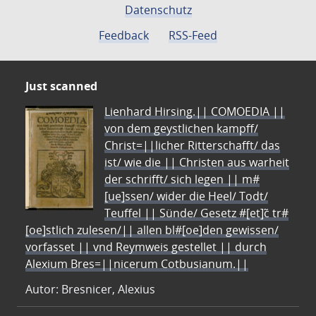
Datenschutz
Feedback
RSS-Feed
Just scanned
Lienhard Hirsing.|| COMOEDIA ||
von dem geystlichen kampff/
Christ=||licher Ritterschafft/ das
ist/ wie die || Christen aus warheit
der schrifft/ sich legen || m#
[ue]ssen/ wider die Heel/ Todt/
Teuffel || Sünde/ Gesetz #[et]c̃ tr#
[oe]stlich zulesen/|| allen bl#[oe]den gewissen/
vorfasset || vnd Reymweis gestellet || durch
Alexium Bres=||nicerum Cotbusianum.||
Autor: Bresnicer, Alexius