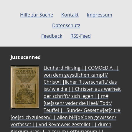
Hilfe zur Suche
Kontakt
Impressum
Datenschutz
Feedback
RSS-Feed
Just scanned
Lienhard Hirsing.|| COMOEDIA ||
von dem geystlichen kampff/
Christ=||licher Ritterschafft/ das
ist/ wie die || Christen aus warheit
der schrifft/ sich legen || m#
[ue]ssen/ wider die Heel/ Todt/
Teuffel || Sünde/ Gesetz #[et]c̃ tr#
[oe]stlich zulesen/|| allen bl#[oe]den gewissen/
vorfasset || vnd Reymweis gestellet || durch
Alexium Bres=||nicerum Cotbusianum.||