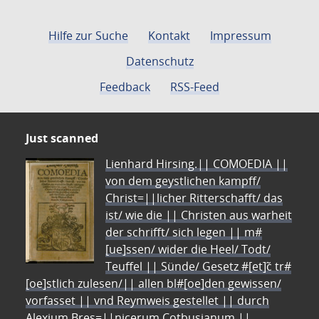
Hilfe zur Suche
Kontakt
Impressum
Datenschutz
Feedback
RSS-Feed
Just scanned
Lienhard Hirsing.|| COMOEDIA ||
von dem geystlichen kampff/
Christ=||licher Ritterschafft/ das
ist/ wie die || Christen aus warheit
der schrifft/ sich legen || m#
[ue]ssen/ wider die Heel/ Todt/
Teuffel || Sünde/ Gesetz #[et]c̃ tr#
[oe]stlich zulesen/|| allen bl#[oe]den gewissen/
vorfasset || vnd Reymweis gestellet || durch
Alexium Bres=||nicerum Cotbusianum.||