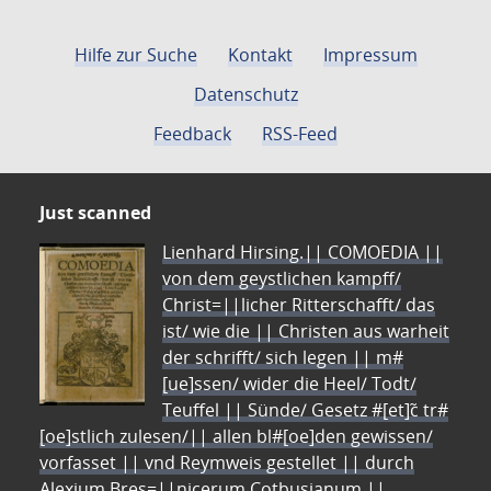
Hilfe zur Suche
Kontakt
Impressum
Datenschutz
Feedback
RSS-Feed
Just scanned
Lienhard Hirsing.|| COMOEDIA ||
von dem geystlichen kampff/
Christ=||licher Ritterschafft/ das
ist/ wie die || Christen aus warheit
der schrifft/ sich legen || m#
[ue]ssen/ wider die Heel/ Todt/
Teuffel || Sünde/ Gesetz #[et]c̃ tr#
[oe]stlich zulesen/|| allen bl#[oe]den gewissen/
vorfasset || vnd Reymweis gestellet || durch
Alexium Bres=||nicerum Cotbusianum.||