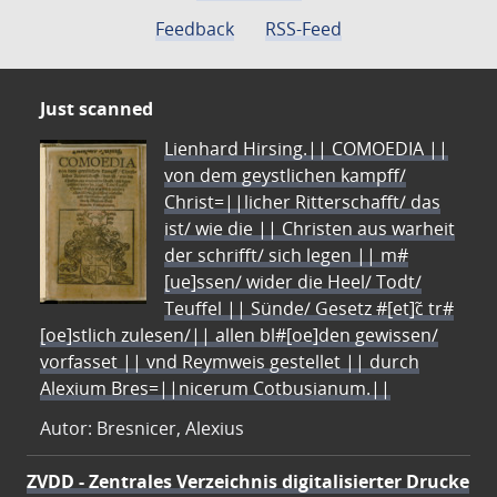
Feedback
RSS-Feed
Just scanned
Lienhard Hirsing.|| COMOEDIA ||
von dem geystlichen kampff/
Christ=||licher Ritterschafft/ das
ist/ wie die || Christen aus warheit
der schrifft/ sich legen || m#
[ue]ssen/ wider die Heel/ Todt/
Teuffel || Sünde/ Gesetz #[et]c̃ tr#
[oe]stlich zulesen/|| allen bl#[oe]den gewissen/
vorfasset || vnd Reymweis gestellet || durch
Alexium Bres=||nicerum Cotbusianum.||
Autor: Bresnicer, Alexius
ZVDD - Zentrales Verzeichnis digitalisierter Drucke