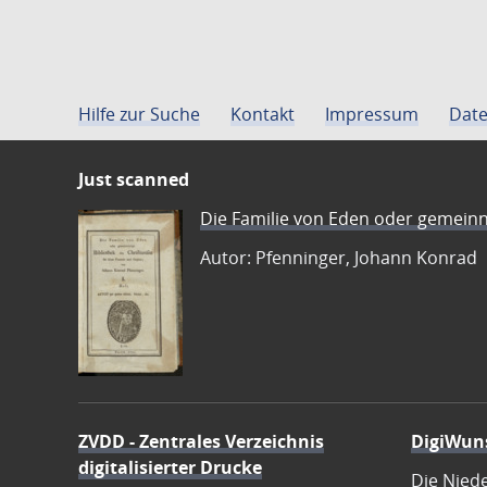
Hilfe zur Suche
Kontakt
Impressum
Date
Just scanned
Die Familie von Eden oder gemeinn
Autor: Pfenninger, Johann Konrad
ZVDD - Zentrales Verzeichnis
DigiWun
digitalisierter Drucke
Die Nied