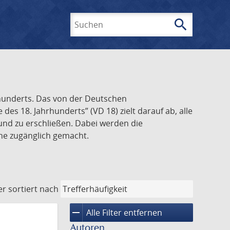
search
Suchen
rhunderts. Das von der Deutschen
s 18. Jahrhunderts” (VD 18) zielt darauf ab, alle
und zu erschließen. Dabei werden die
ine zugänglich gemacht.
er
sortiert nach
remove
Alle Filter entfernen
Autoren