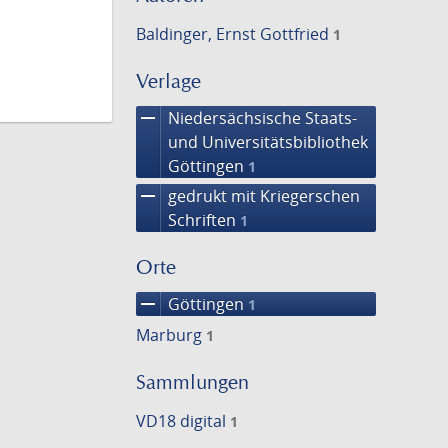
Baldinger, Ernst Gottfried
1
Verlage
remove
Niedersächsische Staats-
und Universitätsbibliothek
Göttingen
1
remove
gedrukt mit Kriegerschen
Schriften
1
Orte
remove
Göttingen
1
Marburg
1
Sammlungen
VD18 digital
1