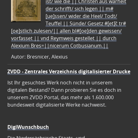
ist/ wie die || Christen aus warheit
der schrifft/ sich legen || m#
[ue]ssen/ wider die Heel/ Todt/
Teuffel || Sünde/ Gesetz #[et]c̃ tr#
[oe]stlich zulesen/|| allen bl#[oe]den gewissen/
vorfasset || vnd Reymweis gestellet || durch
Alexium Bres=||nicerum Cotbusianum.||
Autor: Bresnicer, Alexius
ZVDD - Zentrales Verzeichnis digitalisierter Drucke
Ist Ihr gesuchtes Werk noch nicht in unserem
digitalen Bestand? Dann probieren Sie es doch in
unserem ZVDD Portal, das mehr als 1.600.000
bundesweit digitalisierte Werke nachweist.
DigiWunschbuch