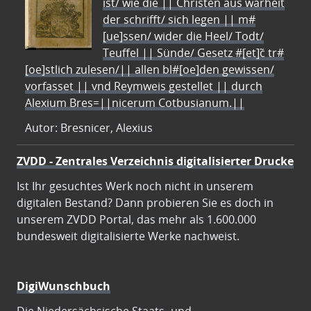
ist/ wie die || Christen aus warheit
der schrifft/ sich legen || m#
[ue]ssen/ wider die Heel/ Todt/
Teuffel || Sünde/ Gesetz #[et]c̃ tr#
[oe]stlich zulesen/|| allen bl#[oe]den gewissen/
vorfasset || vnd Reymweis gestellet || durch
Alexium Bres=||nicerum Cotbusianum.||
Autor: Bresnicer, Alexius
ZVDD - Zentrales Verzeichnis digitalisierter Drucke
Ist Ihr gesuchtes Werk noch nicht in unserem
digitalen Bestand? Dann probieren Sie es doch in
unserem ZVDD Portal, das mehr als 1.600.000
bundesweit digitalisierte Werke nachweist.
DigiWunschbuch