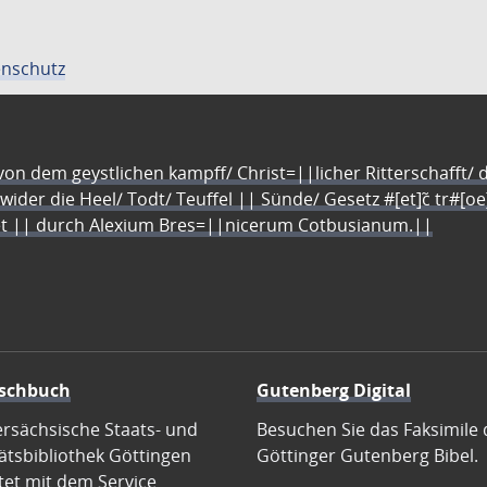
nschutz
n dem geystlichen kampff/ Christ=||licher Ritterschafft/ da
 wider die Heel/ Todt/ Teuffel || Sünde/ Gesetz #[et]c̃ tr#[o
let || durch Alexium Bres=||nicerum Cotbusianum.||
schbuch
Gutenberg Digital
ersächsische Staats- und
Besuchen Sie das Faksimile 
ätsbibliothek Göttingen
Göttinger Gutenberg Bibel.
tet mit dem Service