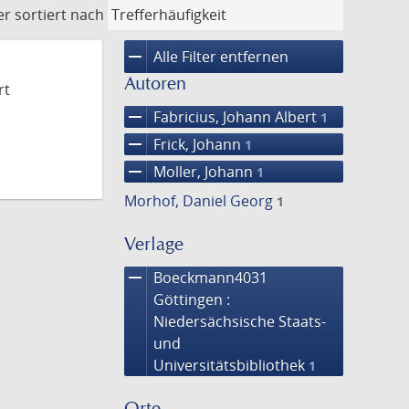
er
sortiert nach
remove
Alle Filter entfernen
Autoren
rt
remove
Fabricius, Johann Albert
1
remove
Frick, Johann
1
remove
Moller, Johann
1
Morhof, Daniel Georg
1
Verlage
remove
Boeckmann4031
Göttingen :
Niedersächsische Staats-
und
Universitätsbibliothek
1
Orte