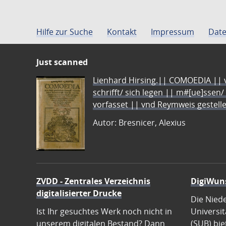
Hilfe zur Suche
Kontakt
Impressum
Date
Just scanned
Lienhard Hirsing.|| COMOEDIA || vo
schrifft/ sich legen || m#[ue]ssen/
vorfasset || vnd Reymweis gestel
Autor: Bresnicer, Alexius
ZVDD - Zentrales Verzeichnis
DigiWun
digitalisierter Drucke
Die Nied
Ist Ihr gesuchtes Werk noch nicht in
Universit
unserem digitalen Bestand? Dann
(SUB) bie