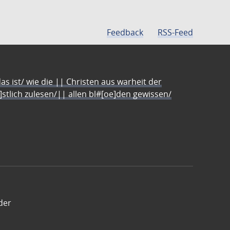
Feedback
RSS-Feed
s ist/ wie die || Christen aus warheit der
e]stlich zulesen/|| allen bl#[oe]den gewissen/
der