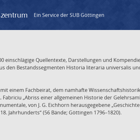
gszentrum
Ein Service der SUB Göttingen
 einschlägige Quellentexte, Darstellungen und Kompendien
s den Bestandssegmenten Historia literaria universalis und
t mit einem Fachbeirat, dem namhafte Wissenschaftshistori
A. Fabriciu „Abriss einer allgemeinen Historie der Gelehrsam
 monumentale, von J. G. Eichhorn herausgegebene „Geschicht
18. Jahrhunderts“ (56 Bände; Göttingen 1796–1820).