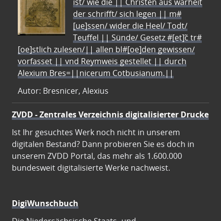
ist/ wie die || Christen aus warheit
der schrifft/ sich legen || m#
[ue]ssen/ wider die Heel/ Todt/
Teuffel || Sünde/ Gesetz #[et]c̃ tr#
[oe]stlich zulesen/|| allen bl#[oe]den gewissen/
vorfasset || vnd Reymweis gestellet || durch
Alexium Bres=||nicerum Cotbusianum.||
Autor: Bresnicer, Alexius
ZVDD - Zentrales Verzeichnis digitalisierter Drucke
Ist Ihr gesuchtes Werk noch nicht in unserem
digitalen Bestand? Dann probieren Sie es doch in
unserem ZVDD Portal, das mehr als 1.600.000
bundesweit digitalisierte Werke nachweist.
DigiWunschbuch