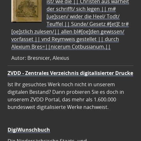
ist/ wie die || Christen aus warheit
der schrifft/ sich legen || m#
[ue]ssen/ wider die Heel/ Todt/
Teuffel || Sünde/ Gesetz #[et]c̃ tr#
[oe]stlich zulesen/|| allen bl#[oe]den gewissen/
vorfasset || vnd Reymweis gestellet || durch
Alexium Bres=||nicerum Cotbusianum.||
Autor: Bresnicer, Alexius
ZVDD - Zentrales Verzeichnis digitalisierter Drucke
Ist Ihr gesuchtes Werk noch nicht in unserem
digitalen Bestand? Dann probieren Sie es doch in
unserem ZVDD Portal, das mehr als 1.600.000
bundesweit digitalisierte Werke nachweist.
DigiWunschbuch