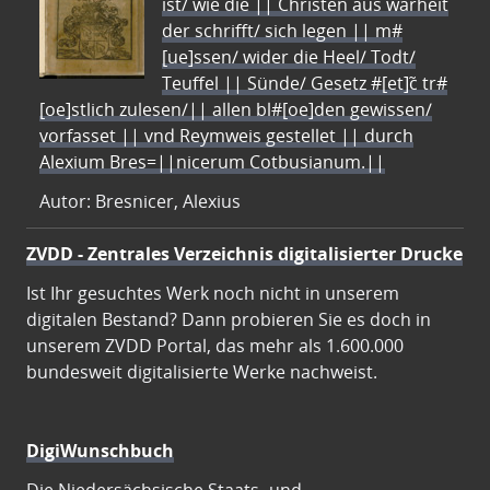
ist/ wie die || Christen aus warheit
der schrifft/ sich legen || m#
[ue]ssen/ wider die Heel/ Todt/
Teuffel || Sünde/ Gesetz #[et]c̃ tr#
[oe]stlich zulesen/|| allen bl#[oe]den gewissen/
vorfasset || vnd Reymweis gestellet || durch
Alexium Bres=||nicerum Cotbusianum.||
Autor: Bresnicer, Alexius
ZVDD - Zentrales Verzeichnis digitalisierter Drucke
Ist Ihr gesuchtes Werk noch nicht in unserem
digitalen Bestand? Dann probieren Sie es doch in
unserem ZVDD Portal, das mehr als 1.600.000
bundesweit digitalisierte Werke nachweist.
DigiWunschbuch