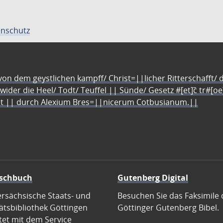
nschutz
n dem geystlichen kampff/ Christ=||licher Ritterschafft/ da
 wider die Heel/ Todt/ Teuffel || Sünde/ Gesetz #[et]c̃ tr#[o
let || durch Alexium Bres=||nicerum Cotbusianum.||
schbuch
Gutenberg Digital
ersächsische Staats- und
Besuchen Sie das Faksimile 
ätsbibliothek Göttingen
Göttinger Gutenberg Bibel.
tet mit dem Service