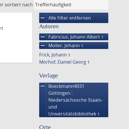
er
sortiert nach
remove
Alle Filter entfernen
Autoren
rt
remove
Fabricius, Johann Albert
1
remove
Moller, Johann
1
Frick, Johann
1
Morhof, Daniel Georg
1
Verlage
remove
Boeckmann4031
Göttingen :
Niedersächsische Staats-
und
Universitätsbibliothek
1
Orte