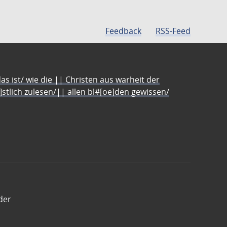
Feedback
RSS-Feed
s ist/ wie die || Christen aus warheit der
e]stlich zulesen/|| allen bl#[oe]den gewissen/
der