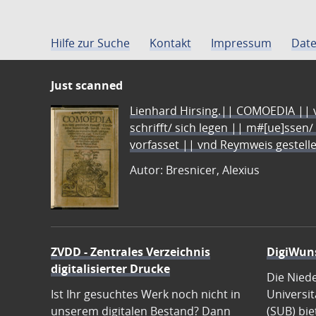
Hilfe zur Suche
Kontakt
Impressum
Date
Just scanned
Lienhard Hirsing.|| COMOEDIA || vo
schrifft/ sich legen || m#[ue]ssen/
vorfasset || vnd Reymweis gestel
Autor: Bresnicer, Alexius
ZVDD - Zentrales Verzeichnis
DigiWun
digitalisierter Drucke
Die Nied
Ist Ihr gesuchtes Werk noch nicht in
Universit
unserem digitalen Bestand? Dann
(SUB) bie