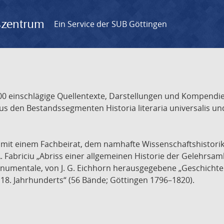
gszentrum
Ein Service der SUB Göttingen
 einschlägige Quellentexte, Darstellungen und Kompendien
s den Bestandssegmenten Historia literaria universalis und
t mit einem Fachbeirat, dem namhafte Wissenschaftshistori
A. Fabriciu „Abriss einer allgemeinen Historie der Gelehrsam
 monumentale, von J. G. Eichhorn herausgegebene „Geschicht
18. Jahrhunderts“ (56 Bände; Göttingen 1796–1820).