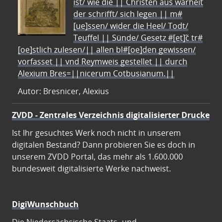
ist/ wie die || Christen aus warheit
der schrifft/ sich legen || m#
[ue]ssen/ wider die Heel/ Todt/
Teuffel || Sünde/ Gesetz #[et]c̃ tr#
[oe]stlich zulesen/|| allen bl#[oe]den gewissen/
vorfasset || vnd Reymweis gestellet || durch
Alexium Bres=||nicerum Cotbusianum.||
Autor: Bresnicer, Alexius
ZVDD - Zentrales Verzeichnis digitalisierter Drucke
Ist Ihr gesuchtes Werk noch nicht in unserem
digitalen Bestand? Dann probieren Sie es doch in
unserem ZVDD Portal, das mehr als 1.600.000
bundesweit digitalisierte Werke nachweist.
DigiWunschbuch