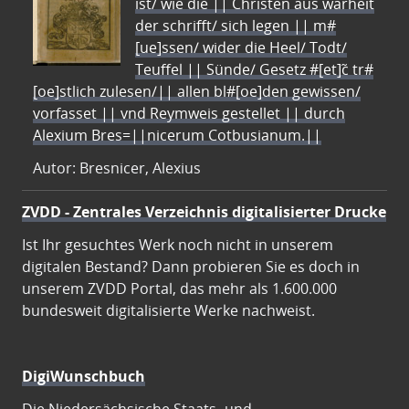
ist/ wie die || Christen aus warheit
der schrifft/ sich legen || m#
[ue]ssen/ wider die Heel/ Todt/
Teuffel || Sünde/ Gesetz #[et]c̃ tr#
[oe]stlich zulesen/|| allen bl#[oe]den gewissen/
vorfasset || vnd Reymweis gestellet || durch
Alexium Bres=||nicerum Cotbusianum.||
Autor: Bresnicer, Alexius
ZVDD - Zentrales Verzeichnis digitalisierter Drucke
Ist Ihr gesuchtes Werk noch nicht in unserem
digitalen Bestand? Dann probieren Sie es doch in
unserem ZVDD Portal, das mehr als 1.600.000
bundesweit digitalisierte Werke nachweist.
DigiWunschbuch