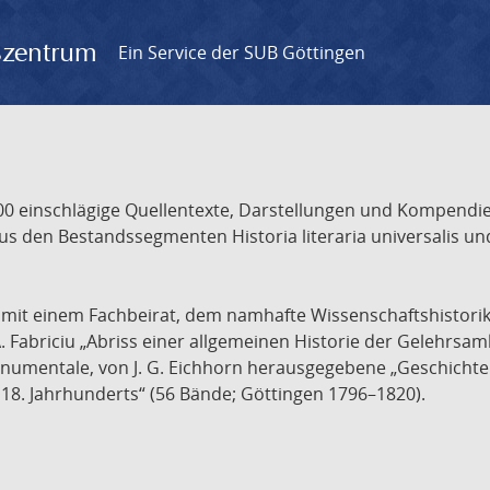
gszentrum
Ein Service der SUB Göttingen
 einschlägige Quellentexte, Darstellungen und Kompendien
s den Bestandssegmenten Historia literaria universalis und
t mit einem Fachbeirat, dem namhafte Wissenschaftshistori
A. Fabriciu „Abriss einer allgemeinen Historie der Gelehrsam
 monumentale, von J. G. Eichhorn herausgegebene „Geschicht
18. Jahrhunderts“ (56 Bände; Göttingen 1796–1820).