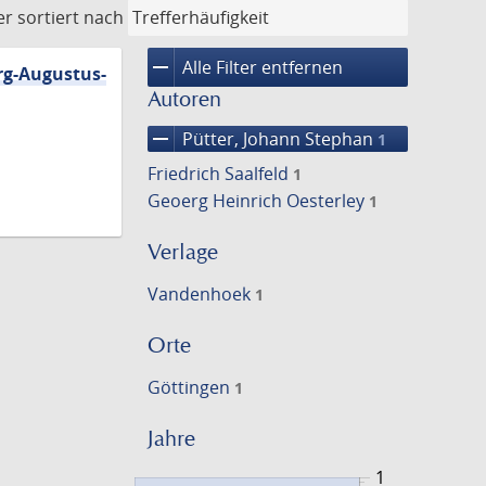
er
sortiert nach
remove
Alle Filter entfernen
rg-Augustus-
Autoren
remove
Pütter, Johann Stephan
1
Friedrich Saalfeld
1
Geoerg Heinrich Oesterley
1
Verlage
Vandenhoek
1
Orte
Göttingen
1
Jahre
1