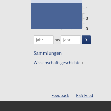
1
0
0
1765
1766
keyboard_arrow_right
bis
Suche
einschränke
Sammlungen
Wissenschafts­geschichte
1
Feedback
RSS-Feed