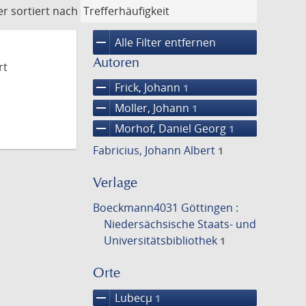
er
sortiert nach
remove
Alle Filter entfernen
Autoren
rt
remove
Frick, Johann
1
remove
Moller, Johann
1
remove
Morhof, Daniel Georg
1
Fabricius, Johann Albert
1
Verlage
Boeckmann4031 Göttingen :
Niedersächsische Staats- und
Universitätsbibliothek
1
Orte
remove
Lubecµ
1