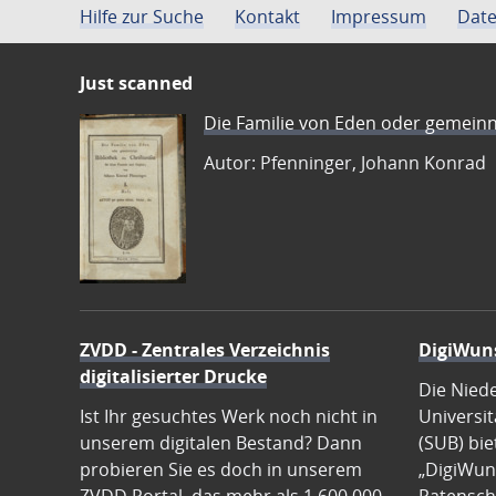
Hilfe zur Suche
Kontakt
Impressum
Date
Just scanned
Die Familie von Eden oder gemeinn
Autor: Pfenninger, Johann Konrad
ZVDD - Zentrales Verzeichnis
DigiWun
digitalisierter Drucke
Die Nied
Ist Ihr gesuchtes Werk noch nicht in
Universit
unserem digitalen Bestand? Dann
(SUB) bie
probieren Sie es doch in unserem
„DigiWun