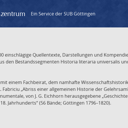
gszentrum
Ein Service der SUB Göttingen
 einschlägige Quellentexte, Darstellungen und Kompendien
s den Bestandssegmenten Historia literaria universalis und
t mit einem Fachbeirat, dem namhafte Wissenschaftshistori
A. Fabriciu „Abriss einer allgemeinen Historie der Gelehrsam
 monumentale, von J. G. Eichhorn herausgegebene „Geschicht
18. Jahrhunderts“ (56 Bände; Göttingen 1796–1820).