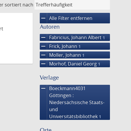
er
sortiert nach
remove
Alle Filter entfernen
Autoren
rt
remove
Fabricius, Johann Albert
1
remove
Frick, Johann
1
remove
Moller, Johann
1
remove
Morhof, Daniel Georg
1
Verlage
remove
Boeckmann4031
Göttingen :
Niedersächsische Staats-
und
Universitätsbibliothek
1
Orte