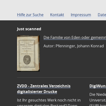
Hilfe zur Suche
Kontakt
Impressum
Date
Just scanned
Die Familie von Eden oder gemeinn
Autor: Pfenninger, Johann Konrad
ZVDD - Zentrales Verzeichnis
DigiWun
digitalisierter Drucke
Die Nied
Ist Ihr gesuchtes Werk noch nicht in
Universit
unserem digitalen Bestand? Dann
(SUB) bie