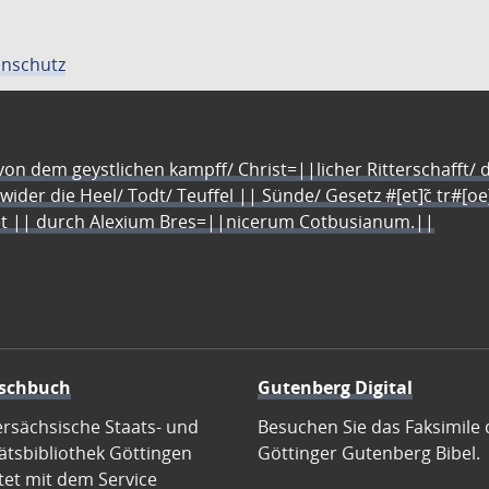
nschutz
n dem geystlichen kampff/ Christ=||licher Ritterschafft/ da
 wider die Heel/ Todt/ Teuffel || Sünde/ Gesetz #[et]c̃ tr#[o
let || durch Alexium Bres=||nicerum Cotbusianum.||
schbuch
Gutenberg Digital
ersächsische Staats- und
Besuchen Sie das Faksimile 
ätsbibliothek Göttingen
Göttinger Gutenberg Bibel.
tet mit dem Service