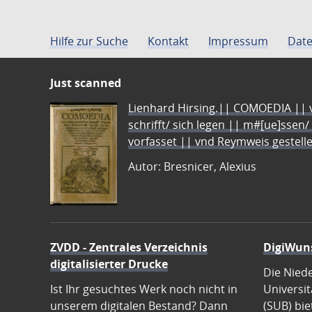
Hilfe zur Suche
Kontakt
Impressum
Date
Just scanned
Lienhard Hirsing.|| COMOEDIA || vo
schrifft/ sich legen || m#[ue]ssen/
vorfasset || vnd Reymweis gestel
Autor: Bresnicer, Alexius
ZVDD - Zentrales Verzeichnis
DigiWun
digitalisierter Drucke
Die Nied
Ist Ihr gesuchtes Werk noch nicht in
Universit
unserem digitalen Bestand? Dann
(SUB) bie