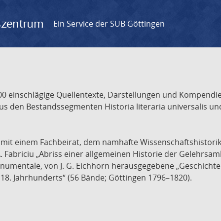
gszentrum
Ein Service der SUB Göttingen
 einschlägige Quellentexte, Darstellungen und Kompendien
s den Bestandssegmenten Historia literaria universalis und
t mit einem Fachbeirat, dem namhafte Wissenschaftshistori
A. Fabriciu „Abriss einer allgemeinen Historie der Gelehrsam
 monumentale, von J. G. Eichhorn herausgegebene „Geschicht
18. Jahrhunderts“ (56 Bände; Göttingen 1796–1820).