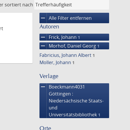
er
sortiert nach
remove
Alle Filter entfernen
Autoren
rt
remove
Frick, Johann
1
remove
Morhof, Daniel Georg
1
Fabricius, Johann Albert
1
Moller, Johann
1
Verlage
remove
Boeckmann4031
Göttingen :
Niedersächsische Staats-
und
Universitätsbibliothek
1
Orte