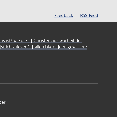
Feedback
RSS-Feed
s ist/ wie die || Christen aus warheit der
e]stlich zulesen/|| allen bl#[oe]den gewissen/
der