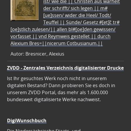
ist/ wie die || Christen aus warheit
der schrifft/ sich legen || m#
[ue]ssen/ wider die Heel/ Todt/
Teuffel || Sünde/ Gesetz #[et]c̃ tr#
[oe]stlich zulesen/|| allen bl#[oe]den gewissen/
vorfasset || vnd Reymweis gestellet || durch
Alexium Bres=||nicerum Cotbusianum.||
Autor: Bresnicer, Alexius
ZVDD - Zentrales Verzeichnis digitalisierter Drucke
Ist Ihr gesuchtes Werk noch nicht in unserem
digitalen Bestand? Dann probieren Sie es doch in
unserem ZVDD Portal, das mehr als 1.600.000
bundesweit digitalisierte Werke nachweist.
DigiWunschbuch