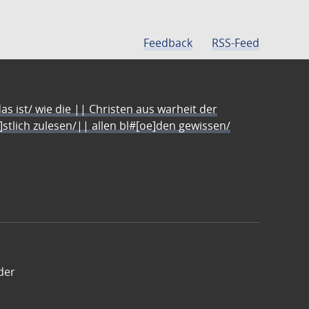
Feedback
RSS-Feed
s ist/ wie die || Christen aus warheit der
e]stlich zulesen/|| allen bl#[oe]den gewissen/
der