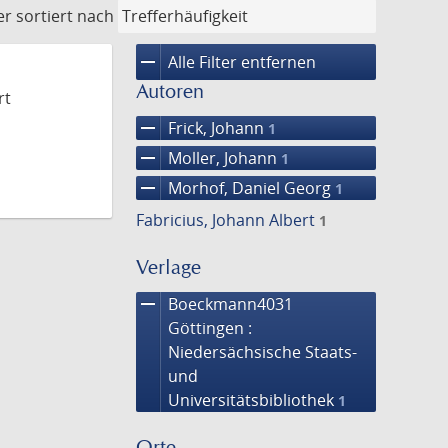
er
sortiert nach
remove
Alle Filter entfernen
Autoren
rt
remove
Frick, Johann
1
remove
Moller, Johann
1
remove
Morhof, Daniel Georg
1
Fabricius, Johann Albert
1
Verlage
remove
Boeckmann4031
Göttingen :
Niedersächsische Staats-
und
Universitätsbibliothek
1
Orte