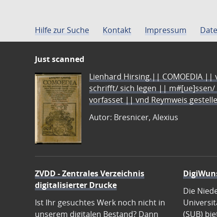
Hilfe zur Suche
Kontakt
Impressum
Date
Just scanned
Lienhard Hirsing.|| COMOEDIA || vo
schrifft/ sich legen || m#[ue]ssen/
vorfasset || vnd Reymweis gestel
Autor: Bresnicer, Alexius
ZVDD - Zentrales Verzeichnis
DigiWun
digitalisierter Drucke
Die Nied
Ist Ihr gesuchtes Werk noch nicht in
Universit
unserem digitalen Bestand? Dann
(SUB) bie