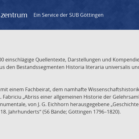
gszentrum
Ein Service der SUB Göttingen
 einschlägige Quellentexte, Darstellungen und Kompendien
s den Bestandssegmenten Historia literaria universalis und
t mit einem Fachbeirat, dem namhafte Wissenschaftshistori
A. Fabriciu „Abriss einer allgemeinen Historie der Gelehrsam
 monumentale, von J. G. Eichhorn herausgegebene „Geschicht
18. Jahrhunderts“ (56 Bände; Göttingen 1796–1820).