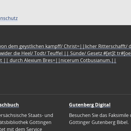
nschutz
n dem geystlichen kampff/ Christ=||licher Ritterschafft/ da
 wider die Heel/ Todt/ Teuffel || Sünde/ Gesetz #[et]c̃ tr#[o
let || durch Alexium Bres=||nicerum Cotbusianum.||
schbuch
Gutenberg Digital
ersächsische Staats- und
Besuchen Sie das Faksimile 
ätsbibliothek Göttingen
Göttinger Gutenberg Bibel.
tet mit dem Service