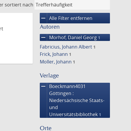
er
sortiert nach
remove
Alle Filter entfernen
Autoren
rt
remove
Morhof, Daniel Georg
1
Fabricius, Johann Albert
1
Frick, Johann
1
Moller, Johann
1
Verlage
remove
Boeckmann4031
Göttingen :
Niedersächsische Staats-
und
Universitätsbibliothek
1
Orte