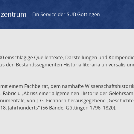
gszentrum
Ein Service der SUB Göttingen
 einschlägige Quellentexte, Darstellungen und Kompendien
s den Bestandssegmenten Historia literaria universalis und
t mit einem Fachbeirat, dem namhafte Wissenschaftshistori
A. Fabriciu „Abriss einer allgemeinen Historie der Gelehrsam
 monumentale, von J. G. Eichhorn herausgegebene „Geschicht
18. Jahrhunderts“ (56 Bände; Göttingen 1796–1820).