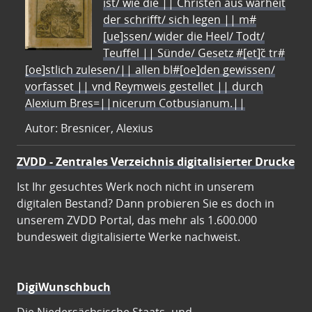
ist/ wie die || Christen aus warheit
der schrifft/ sich legen || m#
[ue]ssen/ wider die Heel/ Todt/
Teuffel || Sünde/ Gesetz #[et]c̃ tr#
[oe]stlich zulesen/|| allen bl#[oe]den gewissen/
vorfasset || vnd Reymweis gestellet || durch
Alexium Bres=||nicerum Cotbusianum.||
Autor: Bresnicer, Alexius
ZVDD - Zentrales Verzeichnis digitalisierter Drucke
Ist Ihr gesuchtes Werk noch nicht in unserem
digitalen Bestand? Dann probieren Sie es doch in
unserem ZVDD Portal, das mehr als 1.600.000
bundesweit digitalisierte Werke nachweist.
DigiWunschbuch