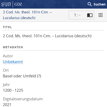
search
GDZ
Suchen
2 Cod. Ms. theol. 101n Cim. –
1 : -
Lucidarius (deutsch)
S
I
TITEL
c
n
a
2 Cod. Ms. theol. 101n Cim. – Lucidarius (deutsch)
f
n
o
METADATEN
Autor
Unbekannt
Ort
Basel oder Umfeld (?)
Jahr
1200 - 1225
Digitalisierungsdatum
2021