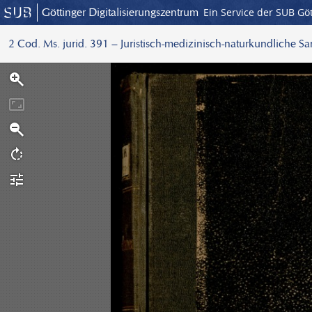
Göttinger Digitalisierungszentrum
Ein Service der SUB Gö
2 Cod. Ms. jurid. 391 – Juristisch-medizinisch-naturkundliche S
S
c
a
n