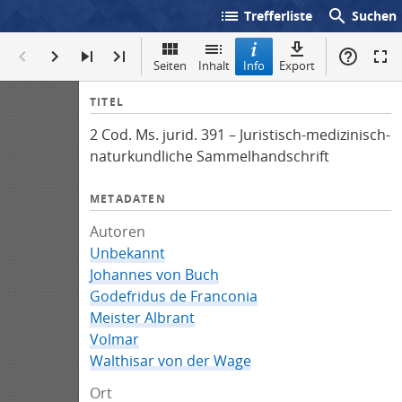
list
search
Trefferliste
Suchen
Seiten
Inhalt
Info
Export
I
TITEL
n
2 Cod. Ms. jurid. 391 – Juristisch-medizinisch-
f
naturkundliche Sammelhandschrift
o
METADATEN
Autoren
Unbekannt
Johannes von Buch
Godefridus de Franconia
Meister Albrant
Volmar
Walthisar von der Wage
Ort