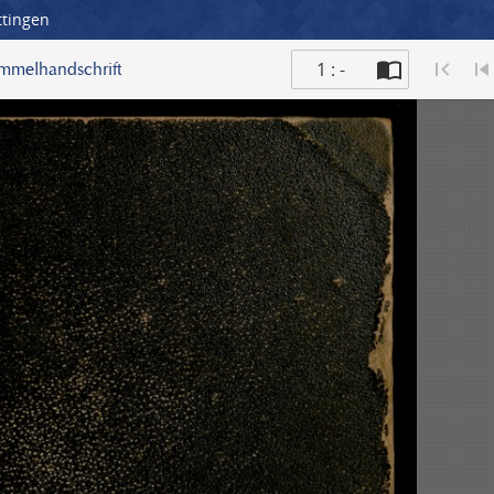
ttingen
1 : -
ammelhandschrift