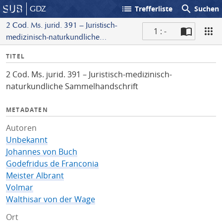
list
search
GDZ
Trefferliste
Suchen
2 Cod. Ms. jurid. 391 – Juristisch-
1 : -
medizinisch-naturkundliche
S
Sammelhandschrift
I
TITEL
c
n
a
2 Cod. Ms. jurid. 391 – Juristisch-medizinisch-
f
n
naturkundliche Sammelhandschrift
o
METADATEN
Autoren
Unbekannt
Johannes von Buch
Godefridus de Franconia
Meister Albrant
Volmar
Walthisar von der Wage
Ort