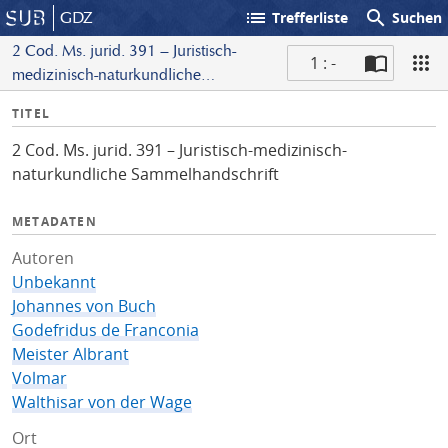
list
search
GDZ
Trefferliste
Suchen
2 Cod. Ms. jurid. 391 – Juristisch-
1 : -
medizinisch-naturkundliche
S
Sammelhandschrift
I
TITEL
c
n
a
2 Cod. Ms. jurid. 391 – Juristisch-medizinisch-
f
n
naturkundliche Sammelhandschrift
o
METADATEN
Autoren
Unbekannt
Johannes von Buch
Godefridus de Franconia
Meister Albrant
Volmar
Walthisar von der Wage
Ort