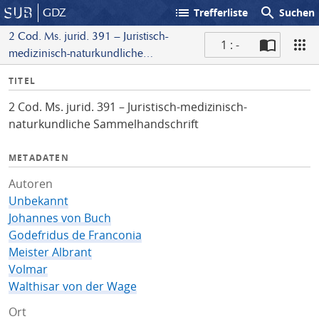
list
search
GDZ
Trefferliste
Suchen
2 Cod. Ms. jurid. 391 – Juristisch-
1 : -
medizinisch-naturkundliche
S
Sammelhandschrift
I
TITEL
c
n
a
2 Cod. Ms. jurid. 391 – Juristisch-medizinisch-
f
n
naturkundliche Sammelhandschrift
o
METADATEN
Autoren
Unbekannt
Johannes von Buch
Godefridus de Franconia
Meister Albrant
Volmar
Walthisar von der Wage
Ort