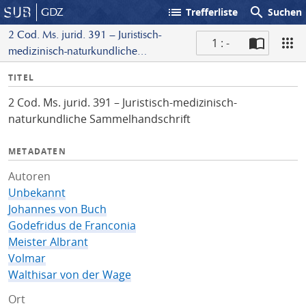
list
search
GDZ
Trefferliste
Suchen
2 Cod. Ms. jurid. 391 – Juristisch-
1 : -
medizinisch-naturkundliche
S
Sammelhandschrift
I
TITEL
c
n
a
2 Cod. Ms. jurid. 391 – Juristisch-medizinisch-
f
n
naturkundliche Sammelhandschrift
o
METADATEN
Autoren
Unbekannt
Johannes von Buch
Godefridus de Franconia
Meister Albrant
Volmar
Walthisar von der Wage
Ort