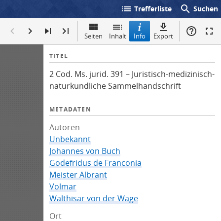
list
search
Trefferliste
Suchen
Seiten
Inhalt
Info
Export
I
TITEL
n
2 Cod. Ms. jurid. 391 – Juristisch-medizinisch-
f
naturkundliche Sammelhandschrift
o
METADATEN
Autoren
Unbekannt
Johannes von Buch
Godefridus de Franconia
Meister Albrant
Volmar
Walthisar von der Wage
Ort