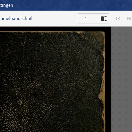
ttingen
1 : -
ammelhandschrift