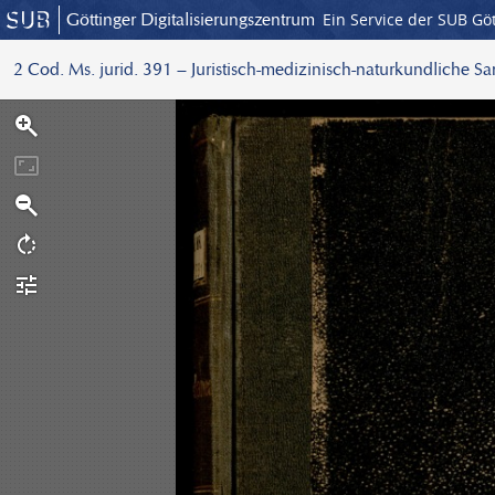
Göttinger Digitalisierungszentrum
Ein Service der SUB Gö
2 Cod. Ms. jurid. 391 – Juristisch-medizinisch-naturkundliche S
S
c
a
n