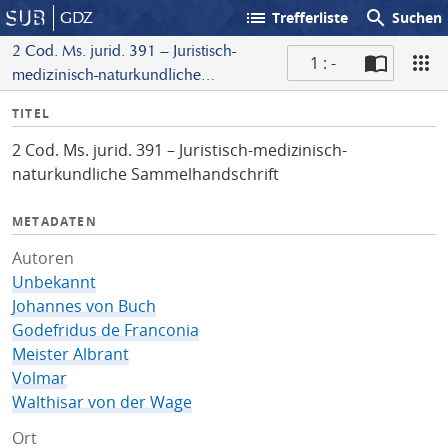
list
search
GDZ
Trefferliste
Suchen
2 Cod. Ms. jurid. 391 – Juristisch-
1 : -
medizinisch-naturkundliche
S
Sammelhandschrift
I
TITEL
c
n
a
2 Cod. Ms. jurid. 391 – Juristisch-medizinisch-
f
n
naturkundliche Sammelhandschrift
o
METADATEN
Autoren
Unbekannt
Johannes von Buch
Godefridus de Franconia
Meister Albrant
Volmar
Walthisar von der Wage
Ort