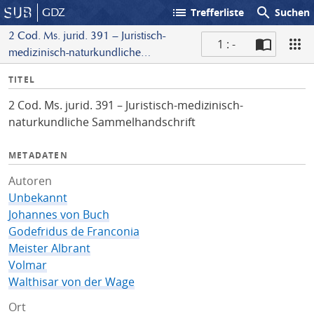
list
search
GDZ
Trefferliste
Suchen
2 Cod. Ms. jurid. 391 – Juristisch-
1 : -
medizinisch-naturkundliche
S
Sammelhandschrift
I
TITEL
c
n
a
2 Cod. Ms. jurid. 391 – Juristisch-medizinisch-
f
n
naturkundliche Sammelhandschrift
o
METADATEN
Autoren
Unbekannt
Johannes von Buch
Godefridus de Franconia
Meister Albrant
Volmar
Walthisar von der Wage
Ort