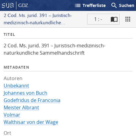
list
search
GDZ
Trefferliste
Suchen
2 Cod. Ms. jurid. 391 – Juristisch-
1 : -
medizinisch-naturkundliche
S
Sammelhandschrift
I
TITEL
c
n
a
2 Cod. Ms. jurid. 391 – Juristisch-medizinisch-
f
n
naturkundliche Sammelhandschrift
o
METADATEN
Autoren
Unbekannt
Johannes von Buch
Godefridus de Franconia
Meister Albrant
Volmar
Walthisar von der Wage
Ort