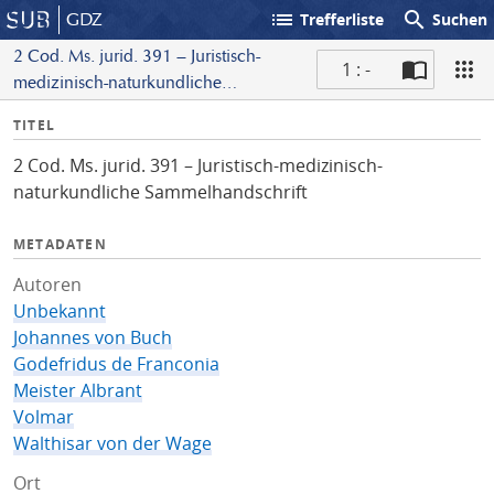
list
search
GDZ
Trefferliste
Suchen
2 Cod. Ms. jurid. 391 – Juristisch-
1 : -
medizinisch-naturkundliche
S
Sammelhandschrift
I
TITEL
c
n
a
2 Cod. Ms. jurid. 391 – Juristisch-medizinisch-
f
n
naturkundliche Sammelhandschrift
o
METADATEN
Autoren
Unbekannt
Johannes von Buch
Godefridus de Franconia
Meister Albrant
Volmar
Walthisar von der Wage
Ort