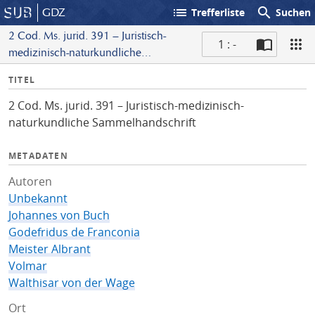
list
search
GDZ
Trefferliste
Suchen
2 Cod. Ms. jurid. 391 – Juristisch-
1 : -
medizinisch-naturkundliche
S
Sammelhandschrift
I
TITEL
c
n
a
2 Cod. Ms. jurid. 391 – Juristisch-medizinisch-
f
n
naturkundliche Sammelhandschrift
o
METADATEN
Autoren
Unbekannt
Johannes von Buch
Godefridus de Franconia
Meister Albrant
Volmar
Walthisar von der Wage
Ort