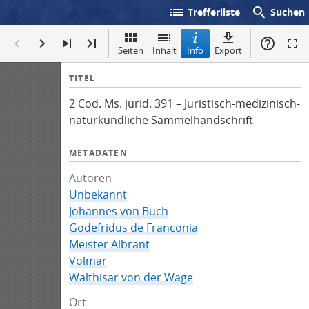
list
search
Trefferliste
Suchen
Seiten
Inhalt
Info
Export
I
TITEL
n
2 Cod. Ms. jurid. 391 – Juristisch-medizinisch-
f
naturkundliche Sammelhandschrift
o
METADATEN
Autoren
Unbekannt
Johannes von Buch
Godefridus de Franconia
Meister Albrant
Volmar
Walthisar von der Wage
Ort