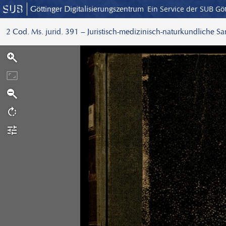
Göttinger Digitalisierungszentrum
Ein Service der SUB Gö
2 Cod. Ms. jurid. 391 – Juristisch-medizinisch-naturkundliche S
S
c
a
n