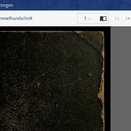
ttingen
1 : -
ammelhandschrift