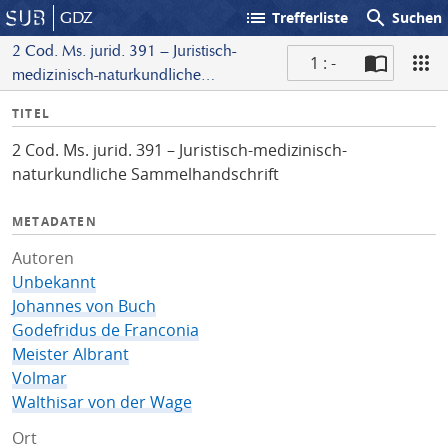
list
search
GDZ
Trefferliste
Suchen
2 Cod. Ms. jurid. 391 – Juristisch-
1 : -
medizinisch-naturkundliche
S
Sammelhandschrift
I
TITEL
c
n
a
2 Cod. Ms. jurid. 391 – Juristisch-medizinisch-
f
n
naturkundliche Sammelhandschrift
o
METADATEN
Autoren
Unbekannt
Johannes von Buch
Godefridus de Franconia
Meister Albrant
Volmar
Walthisar von der Wage
Ort