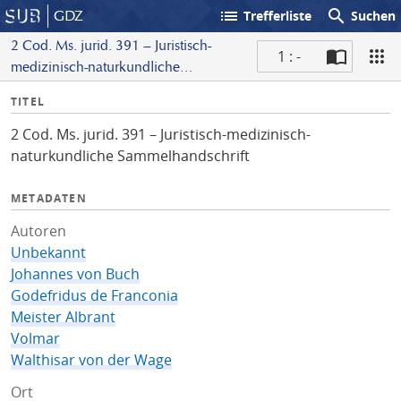
list
search
GDZ
Trefferliste
Suchen
2 Cod. Ms. jurid. 391 – Juristisch-
1 : -
medizinisch-naturkundliche
S
Sammelhandschrift
I
TITEL
c
n
a
2 Cod. Ms. jurid. 391 – Juristisch-medizinisch-
f
n
naturkundliche Sammelhandschrift
o
METADATEN
Autoren
Unbekannt
Johannes von Buch
Godefridus de Franconia
Meister Albrant
Volmar
Walthisar von der Wage
Ort