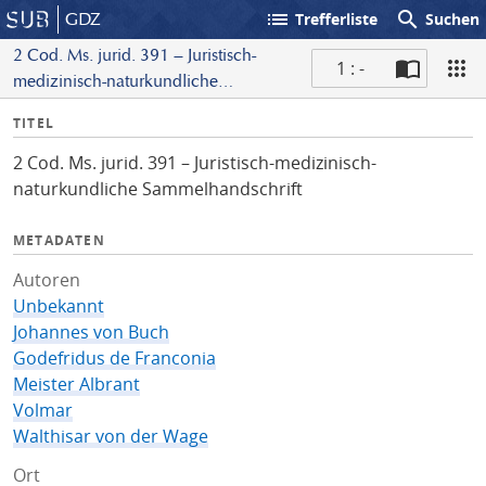
list
search
GDZ
Trefferliste
Suchen
2 Cod. Ms. jurid. 391 – Juristisch-
1 : -
medizinisch-naturkundliche
S
Sammelhandschrift
I
TITEL
c
n
a
2 Cod. Ms. jurid. 391 – Juristisch-medizinisch-
f
n
naturkundliche Sammelhandschrift
o
METADATEN
Autoren
Unbekannt
Johannes von Buch
Godefridus de Franconia
Meister Albrant
Volmar
Walthisar von der Wage
Ort