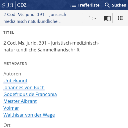
list
search
GDZ
Trefferliste
Suchen
2 Cod. Ms. jurid. 391 – Juristisch-
1 : -
medizinisch-naturkundliche
S
Sammelhandschrift
I
TITEL
c
n
a
2 Cod. Ms. jurid. 391 – Juristisch-medizinisch-
f
n
naturkundliche Sammelhandschrift
o
METADATEN
Autoren
Unbekannt
Johannes von Buch
Godefridus de Franconia
Meister Albrant
Volmar
Walthisar von der Wage
Ort